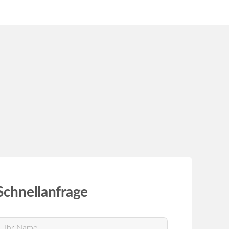
Referenzen
Tiny House by R.M.
Kontakt
Partner
Schnellanfrage